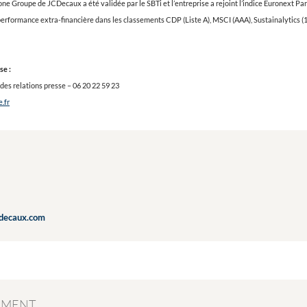
one Groupe de JCDecaux a été validée par le SBTi et l’entreprise a rejoint l’indice Euronext 
erformance extra-financière dans les classements CDP (Liste A), MSCI (AAA), Sustainalytics (13
se :
es relations presse – 06 20 22 59 23
.fr
cdecaux.com
EMENT