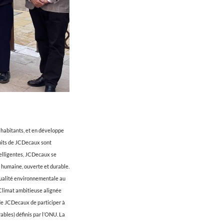
 habitants, et en développe
oduits de JCDecaux sont
ntelligentes, JCDecaux se
s humaine, ouverte et durable.
qualité environnementale au
 Climat ambitieuse alignée
 de JCDecaux de participer à
bles) définis par l’ONU. La