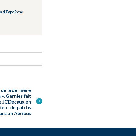
ion d’ExpoRose
e de la dernière
», Garnier fait
 de JCDecaux en
uteur de patchs
dans un Abribus