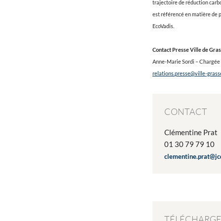
trajectoire de réduction carb
est référencé en matière de p
EcoVadis.
Contact Presse Ville de Gras
Anne-Marie Sordi – Chargée d
relations.presse@ville-grasse
CONTACT
Clémentine Prat
01 30 79 79 10
clementine.prat@j
TÉLÉCHARG