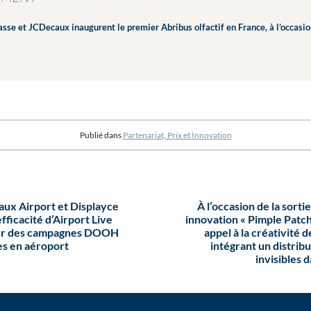
asse et JCDecaux inaugurent le premier Abribus olfactif en France, à l’occas
Publié dans
Partenariat, Prix et Innovation
ux Airport et Displayce
À l’occasion de la sorti
fficacité d’Airport Live
innovation « Pimple Patch 
our des campagnes DOOH
appel à la créativité
es en aéroport
intégrant un distrib
invisibles 