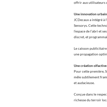
offrir aux utilisateur
Une innovation urbaine
JCDecaux a intégré à l
Sensorys. Cette techno
l’espace de l’abri et s
discret, et programmab
Le caisson publicitaire
une propagation optima
Une création olfactive
Pour cette première, S
mêle subtilement frambo
et audacieuse.
Conçue dans le respect
richesse du terroir lo