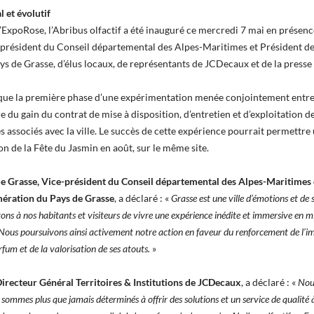
 et évolutif
’ExpoRose, l’Abribus olfactif a été inauguré ce mercredi 7 mai en présen
-président du Conseil départemental des Alpes-Maritimes et Président 
s de Grasse, d’élus locaux, de représentants de JCDecaux et de la presse 
rque la première phase d’une expérimentation menée conjointement entre
e du gain du contrat de mise à disposition, d’entretien et d’exploitation 
es associés avec la ville. Le succès de cette expérience pourrait permettr
on de la Fête du Jasmin en août, sur le même site.
e Grasse, Vice-président du Conseil départemental des Alpes-Maritimes e
ration du Pays de Grasse
, a déclaré : «
Grasse est une ville d’émotions et de 
ns à nos habitants et visiteurs de vivre une expérience inédite et immersive en m
. Nous poursuivons ainsi activement notre action en faveur du renforcement de l’
fum et de la valorisation de ses atouts.
»
irecteur Général Territoires & Institutions de JCDecaux
, a déclaré : «
Nous
 sommes plus que jamais déterminés à offrir des solutions et un service de qualité 