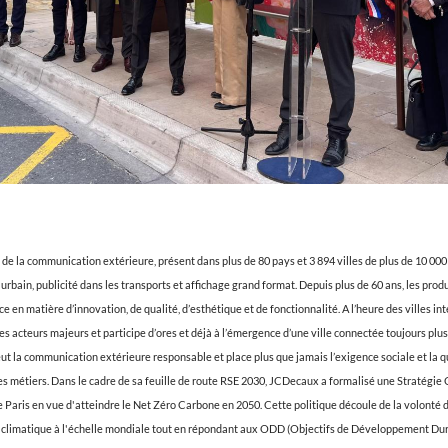
de la communication extérieure, présent dans plus de 80 pays et 3 894 villes de plus de 10 000
r urbain, publicité dans les transports et affichage grand format. Depuis plus de 60 ans, les pr
 en matière d’innovation, de qualité, d’esthétique et de fonctionnalité. A l’heure des villes i
des acteurs majeurs et participe d’ores et déjà à l’émergence d’une ville connectée toujours plu
 la communication extérieure responsable et place plus que jamais l’exigence sociale et la 
ses métiers. Dans le cadre de sa feuille de route RSE 2030, JCDecaux a formalisé une Stratégie
 de Paris en vue d'atteindre le Net Zéro Carbone en 2050. Cette politique découle de la volonté
climatique à l'échelle mondiale tout en répondant aux ODD (Objectifs de Développement Dura