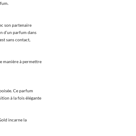
rfum.
ec son partenaire
ion d’un parfum dans
est sans contact,
 de manière à permettre
 boisée. Ce parfum
tion à la fois élégante
Gold incarne la