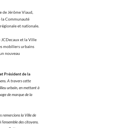
ce de Jérôme Viaud,
de la Communauté
régionale et nationale.
 JCDecaux et la Ville
des mobiliers urbains
e un nouveau
t Président de la
sens. A travers cette
ilieu urbain, en mettant à
image de marque de la
 remercions la Ville de
à l’ensemble des citoyens.