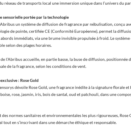
s du réseau de transports local une immersion unique dans l’univers du pa
 sensorielle portée par la technologie
’Abribus un système de diffusion de fragrance par nébulisation, conçu av
logie de pointe, certifiée CE (Conformité Européenne), permet la diffus
es abords immédiats, via une brume invisible propulsée à froid. Le système 
le selon des plages horaires.
 de l’Abribus accueille, en partie basse, la buse de diffusion, positionnée
le de la fragrance, selon les conditions de vent.
 exclusive : Rose Gold
ensorys dévoile Rose Gold, une fragrance inédite à la signature florale et
ise, rose, jasmin, iris, bois de santal, oud et patchouli, dans une composi
 des normes sanitaires et environnementales les plus rigoureuses, Rose 
cal tout en s’inscrivant dans une démarche éthique et responsable.