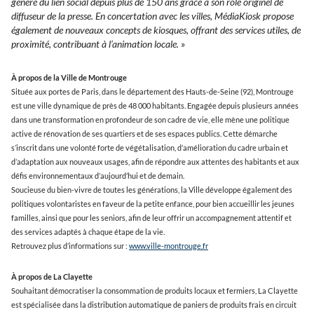
génère du lien social depuis plus de 150 ans grâce à son rôle originel de
diffuseur de la presse. En concertation avec les villes, MédiaKiosk propose
également de nouveaux concepts de kiosques, offrant des services utiles, de
proximité, contribuant à l’animation locale.
»
À propos de la Ville de Montrouge
Située aux portes de Paris, dans le département des Hauts-de-Seine (92), Montrouge
est une ville dynamique de près de 48 000 habitants. Engagée depuis plusieurs années
dans une transformation en profondeur de son cadre de vie, elle mène une politique
active de rénovation de ses quartiers et de ses espaces publics. Cette démarche
s’inscrit dans une volonté forte de végétalisation, d’amélioration du cadre urbain et
d’adaptation aux nouveaux usages, afin de répondre aux attentes des habitants et aux
défis environnementaux d’aujourd’hui et de demain.
Soucieuse du bien-vivre de toutes les générations, la Ville développe également des
politiques volontaristes en faveur de la petite enfance, pour bien accueillir les jeunes
familles, ainsi que pour les seniors, afin de leur offrir un accompagnement attentif et
des services adaptés à chaque étape de la vie.
Retrouvez plus d’informations sur :
www.ville-montrouge.fr
À propos de La Clayette
Souhaitant démocratiser la consommation de produits locaux et fermiers, La Clayette
est spécialisée dans la distribution automatique de paniers de produits frais en circuit