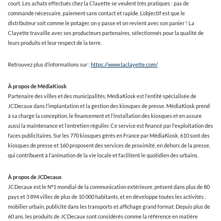
court. Les achats effectués chez la Clayette se veulent très pratiques : pas de
commande nécessaire, paiement sans contact et rapide. L’objectif est que le
distributeur soit comme le potager, on y passe et on revient avec son panier ! La
Clayette travaille avec ses producteurs partenaires, sélectionnés pour la qualité de
leurs produits et leur respect de la terre.
Retrouvez plus d’informations sur :
https://www.laclayette.com/
À propos de MédiaKiosk
Partenaire des villes et des municipalités, MédiaKiosk est l’entité spécialisée de
JCDecaux dans l’implantation et la gestion des kiosques de presse. MédiaKiosk prend
à sa charge la conception, le financement et l’installation des kiosques et en assure
aussi la maintenance et l’entretien régulier. Ce service est financé par l’exploitation des
faces publicitaires. Sur les 770 kiosques gérés en France par MédiaKiosk, 610 sont des
kiosques de presse et 160 proposent des services de proximité, en dehors de la presse,
qui contribuent à l’animation de la vie locale et facilitent le quotidien des urbains.
À propos de JCDecaux
JCDecaux est le N°1 mondial de la communication extérieure, présent dans plus de 80
pays et 3 894 villes de plus de 10 000 habitants, et en développe toutes les activités :
mobilier urbain, publicité dans les transports et affichage grand format. Depuis plus de
60 ans, les produits de JCDecaux sont considérés comme la référence en matière