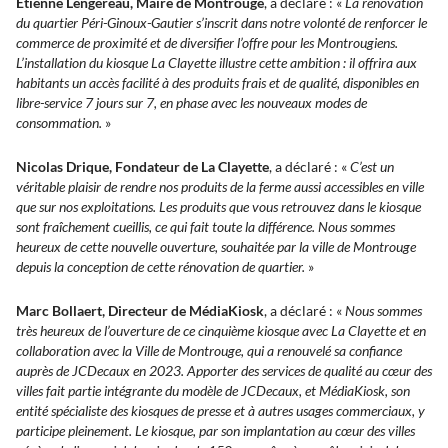
Étienne Lengereau, Maire de Montrouge
, a déclaré : «
La rénovation
du quartier Péri-Ginoux-Gautier s’inscrit dans notre volonté de renforcer le
commerce de proximité et de diversifier l’offre pour les Montrougiens.
L’installation du kiosque La Clayette illustre cette ambition : il offrira aux
habitants un accès facilité à des produits frais et de qualité, disponibles en
libre-service 7 jours sur 7, en phase avec les nouveaux modes de
consommation.
»
Nicolas Drique, Fondateur de La Clayette
, a déclaré : «
C’est un
véritable plaisir de rendre nos produits de la ferme aussi accessibles en ville
que sur nos exploitations. Les produits que vous retrouvez dans le kiosque
sont fraîchement cueillis, ce qui fait toute la différence. Nous sommes
heureux de cette nouvelle ouverture, souhaitée par la ville de Montrouge
depuis la conception de cette rénovation de quartier.
»
Marc Bollaert, Directeur de MédiaKiosk
, a déclaré : «
Nous sommes
très heureux de l’ouverture de ce cinquième kiosque avec La Clayette et en
collaboration avec la Ville de Montrouge, qui a renouvelé sa confiance
auprès de JCDecaux en 2023. Apporter des services de qualité au cœur des
villes fait partie intégrante du modèle de JCDecaux, et MédiaKiosk, son
entité spécialiste des kiosques de presse et à autres usages commerciaux, y
participe pleinement. Le kiosque, par son implantation au cœur des villes