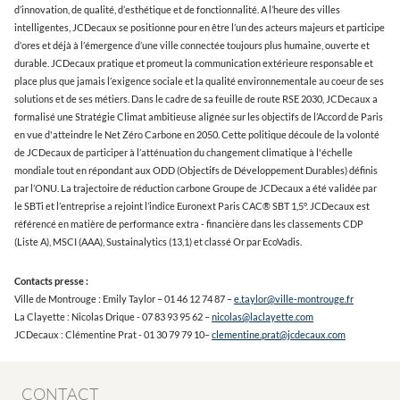
d’innovation, de qualité, d’esthétique et de fonctionnalité. A l’heure des villes
intelligentes, JCDecaux se positionne pour en être l’un des acteurs majeurs et participe
d’ores et déjà à l’émergence d’une ville connectée toujours plus humaine, ouverte et
durable. JCDecaux pratique et promeut la communication extérieure responsable et
place plus que jamais l’exigence sociale et la qualité environnementale au coeur de ses
solutions et de ses métiers. Dans le cadre de sa feuille de route RSE 2030, JCDecaux a
formalisé une Stratégie Climat ambitieuse alignée sur les objectifs de l’Accord de Paris
en vue d'atteindre le Net Zéro Carbone en 2050. Cette politique découle de la volonté
de JCDecaux de participer à l’atténuation du changement climatique à l'échelle
mondiale tout en répondant aux ODD (Objectifs de Développement Durables) définis
par l’ONU. La trajectoire de réduction carbone Groupe de JCDecaux a été validée par
le SBTi et l’entreprise a rejoint l’indice Euronext Paris CAC® SBT 1,5°. JCDecaux est
référencé en matière de performance extra - financière dans les classements CDP
(Liste A), MSCI (AAA), Sustainalytics (13,1) et classé Or par EcoVadis.
Contacts presse :
Ville de Montrouge : Emily Taylor – 01 46 12 74 87 –
e.taylor@ville-montrouge.fr
La Clayette : Nicolas Drique - 07 83 93 95 62 –
nicolas@laclayette.com
JCDecaux : Clémentine Prat - 01 30 79 79 10–
clementine.prat@jcdecaux.com
CONTACT