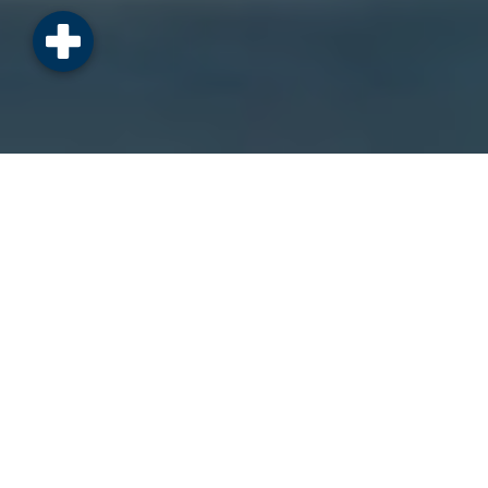
PARTOUT. POUR TOUS.
Le vélo de tous
les instants.
Améliorer durablement la vie en ville
Rapide, économique, bon pour la santé, respectueux de
l’environnement… le vélo offre aux citoyens
une autre façon de se
déplacer
, au service d’une
mobilité durable
et de territoires urbains
apaisés.
Pionniers du vélo en libre-service, nous avons la conviction que le
vélo, partagé et organisé en réseau, est un formidable
vecteur de
changement des comportements et de démocratisation de la