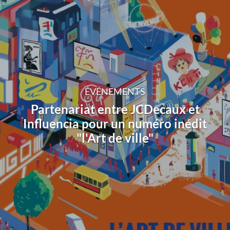
ÉVÉNEMENTS
Partenariat entre JCDecaux et
Influencia pour un numéro inédit
"l'Art de ville"