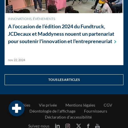
INNOVATIONS
,
ÉVÉNEMENTS
A l’occasion de l’édition 2024 du Fundtruck,
JCDecaux et Maddyness nouent un partenariat
pour soutenir l'innovation et
l'entrepreneuriat
nov 22, 2024
TOUS LES ARTICLES
Cookies
Vie privée
Mentions légales
CGV
Déontologie de l'affichage
Fournisseurs
Déclaration d'accessibilité
Suivez-nous