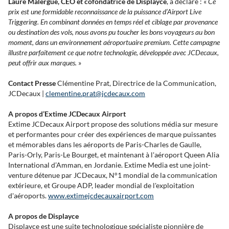
Laure Malergue, CEO et cofondatrice de Displayce
, a déclaré : «
Ce
prix est une formidable reconnaissance de la puissance d’Airport Live
Triggering. En combinant données en temps réel et ciblage par provenance
ou destination des vols, nous avons pu toucher les bons voyageurs au bon
moment, dans un environnement aéroportuaire premium. Cette campagne
illustre parfaitement ce que notre technologie, développée avec JCDecaux,
peut offrir aux marques.
»
Contact Presse
Clémentine Prat, Directrice de la Communication,
JCDecaux |
clementine.prat@jcdecaux.com
A propos d’Extime JCDecaux Airport
Extime JCDecaux Airport propose des solutions média sur mesure
et performantes pour créer des expériences de marque puissantes
et mémorables dans les aéroports de Paris-Charles de Gaulle,
Paris-Orly, Paris-Le Bourget, et maintenant à l'aéroport Queen Alia
International d’Amman, en Jordanie. Extime Media est une joint-
venture détenue par JCDecaux, N°1 mondial de la communication
extérieure, et Groupe ADP, leader mondial de l'exploitation
d'aéroports.
www.extimejcdecauxairport.com
A propos de Displayce
Displayce est une suite technologique spécialiste pionnière de