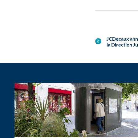
JCDecaux ann
la Direction J