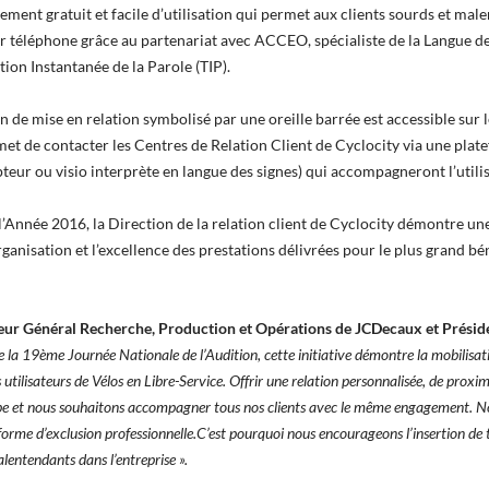
rement gratuit et facile d’utilisation qui permet aux clients sourds et ma
 téléphone grâce au partenariat avec ACCEO, spécialiste de la Langue de
ption Instantanée de la Parole (TIP).
n de mise en relation symbolisé par une oreille barrée est accessible sur l
met de contacter les Centres de Relation Client de Cyclocity via une pla
pteur ou visio interprète en langue des signes) qui accompagneront l’utili
l’Année 2016, la Direction de la relation client de Cyclocity démontre une
anisation et l’excellence des prestations délivrées pour le plus grand bé
eur Général Recherche, Production et Opérations de JCDecaux et Préside
de la 19ème Journée Nationale de l’Audition, cette initiative démontre la mobilis
s utilisateurs de Vélos en Libre-Service. Offrir une relation personnalisée, de proxim
pe et nous souhaitons accompagner tous nos clients avec le même engagement. Not
 forme d’exclusion professionnelle.C’est pourquoi nous encourageons l’insertion de 
ntendants dans l’entreprise ».