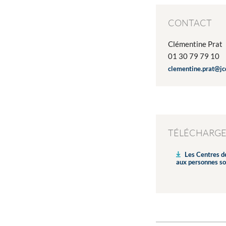
CONTACT
Clémentine Prat
01 30 79 79 10
clementine.prat@j
TÉLÉCHARG
Les Centres d
aux personnes so