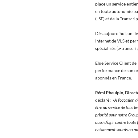
place un service entiè
en toute autonomie par
(LSF) et de la Transcri
Dès aujourd’hui, un lie
Internet de VLS et per
spécialisés (e-transcri
Élue Service Client de 
performance de son org
abonnés en France.
Rémi Pheulpin, Direct
déclaré :
«A l’occasion 
être au service de tous le
priorité pour notre Grou
aussi d’agir contre toute
notamment sourds ou male