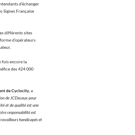
lentendants d’échanger
s Signes Française
es différents sites
teforme d’opérateurs
sateur.
 fois encore la
néfice des 424 000
nt de Cyclocity
, a
ation de JCDecaux pour
ité et de qualité est une
re responsabilité est
travailleurs handicapés et