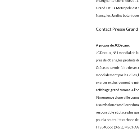
enseignants-chercheurs et 11 
Grand Est. La Métropole est r
Nancy, les Jardins botaniques
Contact Presse Grand
A propos de JCDecaux
JCDecaux, N°1 mondial de la 
près de 60 ans, les produits 
Grâce au savoir-faire de ses 
mondialement par les villes, 
exercer exclusivement le méti
affichage grand format. A l’he
l’émergence d’une ville conn
à sa mission d’améliorer dur
responsable et place plus qu
pour la neutralité carbone d
FTSE4Good (3,6/5), MSCI (AA)