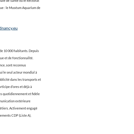
nale de Santé ou le Rectorat
nique : le Muséum Aquarium de
ndnancy.eu
 de 10 000 habitants. Depuis
ue et de fonctionnalité.
ance, sont reconnus
ui le seul acteur mondial à
blicité dans les transports et
rticipe d’ores et déjà à
es quotidiennement et fidèle
munication extérieure
métiers. Activement engagé
sements CDP (Liste A),