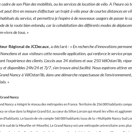
 cadre de son Plan des mobilités, ou les services de location de vélo. A l’heure où
t peut être en mesure d’effectuer un trajet à vélo pour de courtes distances en vill
s habitués du service, et permettra je l’espère à de nouveaux usagers de passer le c
code de la route bien entendu, car la cohabitation des différents modes de déplacem
en-vivre de tous.
»
cteur Régional de JCDecaux
, a déclaré : «
En recherche d’innovations perman
ancéiens et aux visiteurs cette nouvelle application, qui renforce le service prop
sant l’expérience des clients. L’accès aux 34 stations et aux 250 VélOstan’lib, répa
et disponibles 24h/24 et 7j/7, s’en trouve ainsi facilité. Nous espérons attirer 
e Grand Nancy à VélOstan’lib, dans une démarche respectueuse de l’environnement,
isés.
»
u Grand Nancy
Grand Nancy a intégré le réseau des métropoles en France. Territoire de 256 000 habitants com
cy se situe dans la Région Grand Est, au cœur du Sillon Lorrain qui réunit les villes et agglomér
lion d’habitants. Le bassin de vie compte 560 000 habitants issus de la « Multipôle Nancy Sud Lor
le sud de la Meurthe-et-Moselle). Le Grand Nancy est une métropole universitaire avec plus 