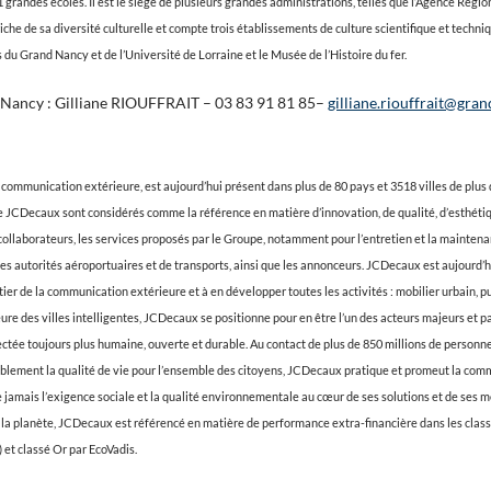
grandes écoles. Il est le siège de plusieurs grandes administrations, telles que l’Agence Régio
iche de sa diversité culturelle et compte trois établissements de culture scientifique et tech
 du Grand Nancy et de l’Université de Lorraine et le Musée de l’Histoire du fer.
 Nancy : Gilliane RIOUFFRAIT – 03 83 91 81 85–
gilliane.riouffrait@gra
communication extérieure, est aujourd’hui présent dans plus de 80 pays et 3518 villes de plus
de JCDecaux sont considérés comme la référence en matière d’innovation, de qualité, d’esthétiq
collaborateurs, les services proposés par le Groupe, notamment pour l’entretien et la mainten
les autorités aéroportuaires et de transports, ainsi que les annonceurs. JCDecaux est aujourd’h
er de la communication extérieure et à en développer toutes les activités : mobilier urbain, pu
ure des villes intelligentes, JCDecaux se positionne pour en être l’un des acteurs majeurs et pa
ectée toujours plus humaine, ouverte et durable. Au contact de plus de 850 millions de personn
ablement la qualité de vie pour l’ensemble des citoyens, JCDecaux pratique et promeut la com
e jamais l’exigence sociale et la qualité environnementale au cœur de ses solutions et de ses 
e la planète, JCDecaux est référencé en matière de performance extra-financière dans les clas
 et classé Or par EcoVadis.