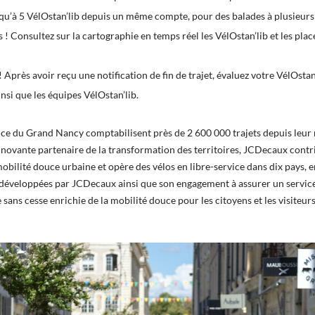
u’à 5 VélOstan’lib depuis un même compte, pour des balades à plusieurs 
ts ! Consultez sur la cartographie en temps réel les VélOstan’lib et les plac
 Après avoir reçu une notification de fin de trajet, évaluez votre VélOsta
insi que les équipes VélOstan’lib.
vice du Grand Nancy comptabilisent près de 2 600 000 trajets depuis leur 
nnovante partenaire de la transformation des territoires, JCDecaux cont
bilité douce urbaine et opère des vélos en libre-service dans dix pays, e
s développées par JCDecaux ainsi que son engagement à assurer un service 
 sans cesse enrichie de la mobilité douce pour les citoyens et les visite