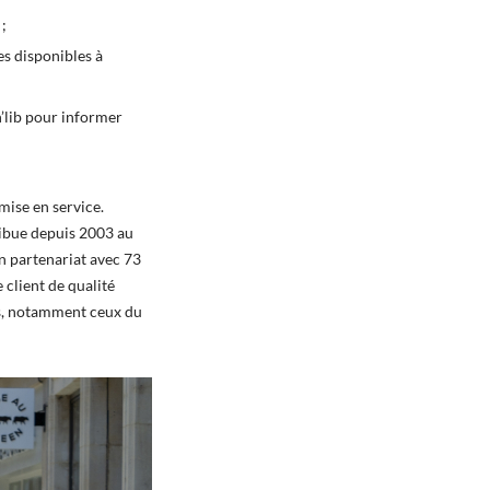
;
es disponibles à
n’lib pour informer
mise en service.
ribue depuis 2003 au
n partenariat avec 73
client de qualité
urs, notamment ceux du