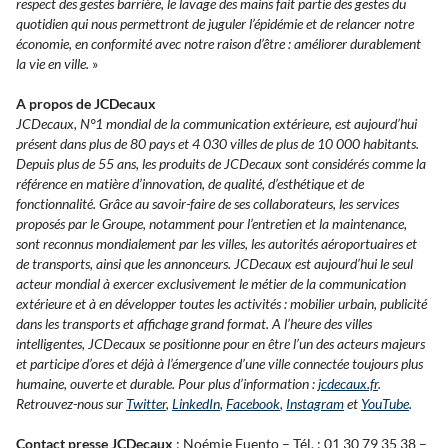
respect des gestes barrière, le lavage des mains fait partie des gestes du
quotidien qui nous permettront de juguler l’épidémie et de relancer notre
économie, en conformité avec notre raison d’être : améliorer durablement
la vie en ville.
»
A propos de JCDecaux
JCDecaux, N°1 mondial de la communication extérieure, est aujourd’hui
présent dans plus de 80 pays et 4 030 villes de plus de 10 000 habitants.
Depuis plus de 55 ans, les produits de JCDecaux sont considérés comme la
référence en matière d’innovation, de qualité, d’esthétique et de
fonctionnalité. Grâce au savoir-faire de ses collaborateurs, les services
proposés par le Groupe, notamment pour l’entretien et la maintenance,
sont reconnus mondialement par les villes, les autorités aéroportuaires et
de transports, ainsi que les annonceurs. JCDecaux est aujourd’hui le seul
acteur mondial à exercer exclusivement le métier de la communication
extérieure et à en développer toutes les activités : mobilier urbain, publicité
dans les transports et affichage grand format. A l’heure des villes
intelligentes, JCDecaux se positionne pour en être l’un des acteurs majeurs
et participe d’ores et déjà à l’émergence d’une ville connectée toujours plus
humaine, ouverte et durable. Pour plus d’information :
jcdecaux.fr
.
Retrouvez-nous sur
Twitter
,
LinkedIn
,
Facebook
,
Instagram
et
YouTube
.
Contact presse JCDecaux
: Noémie Fuento – Tél. : 01 30 79 35 38 –