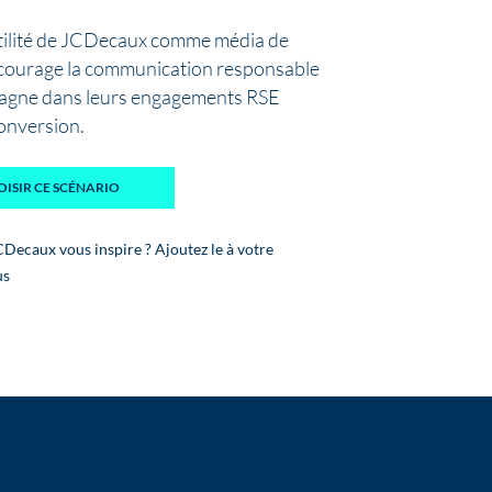
utilité de JCDecaux comme média de
ncourage la communication responsable
pagne dans leurs engagements RSE
conversion.
OISIR CE SCÉNARIO
Decaux vous inspire ? Ajoutez le à votre
us