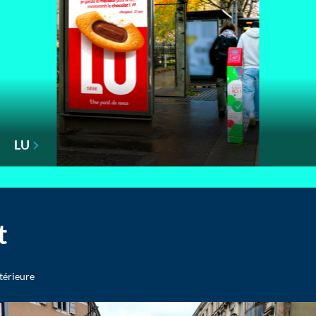
LU
t
xtérieure