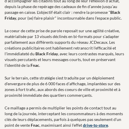
d'accompagner les citadins tout au long de leur réflexion d'achat,
depuis la phase de repérage des cadeaux de fin d'année jusqu'au
passage en caisse. L'objectif était clair : rendre la promesse "
Black
Friday
, pour (se) faire plaisir" incontournable dans l'espace public.
Le coeur de cette prise de parole reposait sur une agilité créative,
matérialisée par 13 visuels déclinés en bi-formats pour s'adapter
parfaitement aux différents supports du réseau JCDecaux. Les
créations publicitaires ont habilement retranscrit l'efficacité et
l'immédiateté du
Black Friday
, avec leurs contrastes marqués, leurs
visuels percutants et leurs messages courts, tout en préservant
l'identité de la
Fnac
.
Sur le terrain, cette stratégie s'est traduite par un déploiement
d'envergure de plus de 6 000 faces d'affichage, implantées sur des
zones à fort trafic, aux abords des coeurs de ville et proximité et à
proximité immédiate des quartiers commerçants.
Ce maillage a permis de multiplier les points de contact tout au
long de la journée, interceptant les consommateurs à des moments
clés de leurs déplacements, parfois à quelques pas seulement d'un
point de vente
Fnac
, maximisant ainsi l'effet
drive-to-store
.